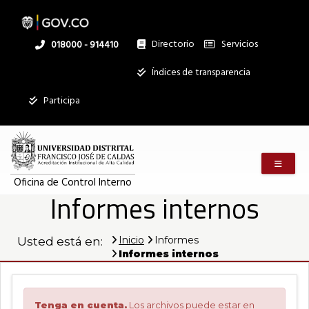
Pasar
al
contenido
principal
Directorio
Servicios
Linea
018000 - 914410
nacional
Institucional
Índices de transparencia
Mostrar
Participa
registros
Buscar:
Menú m
Servicios
Oficina de Control Interno
Informes internos
Ningún dato
disponible en
esta tabla
Inicio
Informes
Usted está en:
Informes internos
Mostrando
registros
del
0
Tenga en cuenta.
Los archivos puede estar en
al