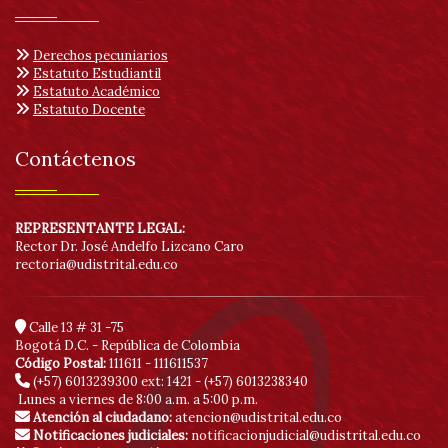
Derechos pecuniarios
Estatuto Estudiantil
Estatuto Académico
Estatuto Docente
Contáctenos
REPRESENTANTE LEGAL:
Rector Dr. José Andelfo Lizcano Caro
rectoria@udistrital.edu.co
Calle 13 # 31 -75
Bogotá D.C. - República de Colombia
Código Postal:
111611 - 111611537
(+57) 6013239300
ext: 1421 - (+57) 6013238340
Lunes a viernes de 8:00 a.m. a 5:00 p.m.
Atención al ciudadano:
atencion@udistrital.edu.co
Notificaciones judiciales:
notificacionjudicial@udistrital.edu.co