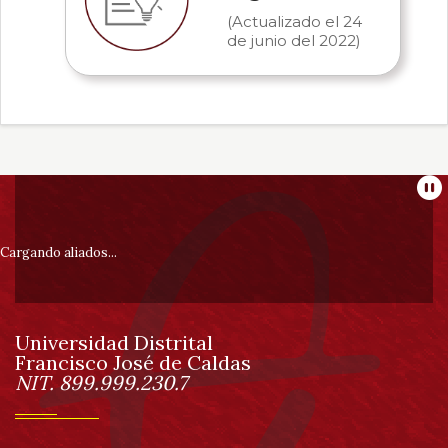
(Actualizado el 24
de junio del 2022)
Información
Pa
pie
Cargando aliados...
de
Universidad Distrital
página
Francisco José de Caldas
Información
NIT. 899.999.230.7