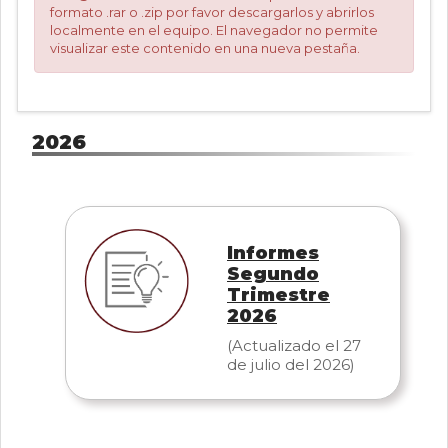
formato .rar o .zip por favor descargarlos y abrirlos
0
localmente en el equipo. El navegador no permite
de
visualizar este contenido en una nueva pestaña.
un
total
de
0
registros
2026
Anterior
Siguiente
Informes
Segundo
Trimestre
2026
(Actualizado el 27
de julio del 2026)