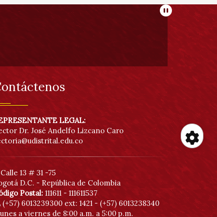
Pausar
ontáctenos
EPRESENTANTE LEGAL:
ector Dr. José Andelfo Lizcano Caro
ectoria@udistrital.edu.co
He
Calle 13 # 31 -75
de
ogotá D.C. - República de Colombia
ódigo Postal:
111611 - 111611537
acc
(+57) 6013239300
ext: 1421 - (+57) 6013238340
unes a viernes de 8:00 a.m. a 5:00 p.m.