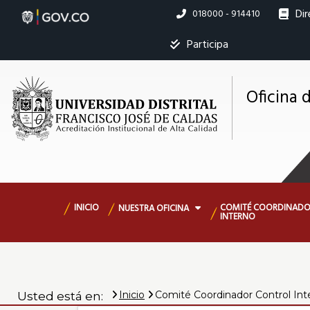
Pasar
Dir
Linea
018000 - 914410
al
nacional
contenido
Ins
Participa
principal
Mostrar
Oficina 
M
registros
Buscar:
s
Servicios
Navegación
INICIO
COMITÉ COORDINADO
NUESTRA OFICINA
Ningún dato
INTERNO
principal
disponible
en esta tabla
Mostrando
registros
Inicio
Comité Coordinador Control Int
Usted está en:
del