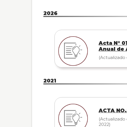
0
al
2026
0
de
un
total
de
Acta N° 0
0
Anual de 
registros
(Actualizado 
Anterior
Siguiente
2021
ACTA NO.2
(Actualizado 
2022)